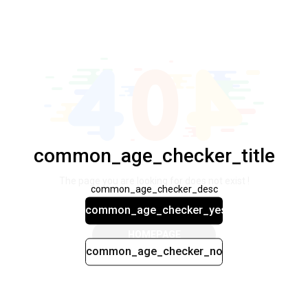
common_age_checker_title
The page you are looking for does not exist !
common_age_checker_desc
common_age_checker_yes
HOMEPAGE
common_age_checker_no