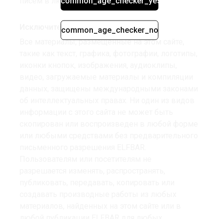
писем в любое время.
common_age_checker_yes
Исключительные права
common_age_checker_no
Все материалы, размещенные на этом сайте,
такие как текст, графика, фотографии, логотипы,
иконки кнопок, изображения, аудиоклипы,
видео, загружаемые материалы и компиляции
данных, защищены международными законами
об интеллектуальных правах. Ни один из видов
информации с этого сайта не может быть
скопирован или воспроизведен в любой форме
или любыми средствами без предварительного
письменного разрешения ELFBAR.
Пользователям или посетителям не
разрешается изменять, распространять,
публиковать, передавать, копировать или
создавать производные работы из любых
материалов, найденных на этом сайте или в
любой публикации ELFBAR для любых