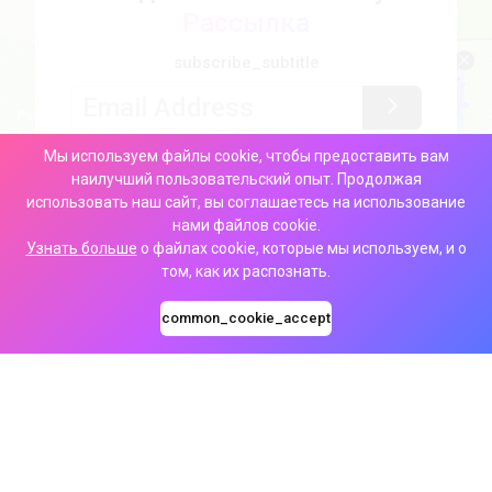
Рассылка
subscribe_subtitle
Характеристики
Размер: 72х56х30 мм | Объем жидкости: 17,0 мл | Крепость никотина:
50 мг/мл
Мы используем файлы cookie, чтобы предоставить вам
Емкость аккумулятора: 500 мАч
наилучший пользовательский опыт. Продолжая
использовать наш сайт, вы соглашаетесь на использование
footer_back_to_top
нами файлов cookie.
Узнать больше
о файлах cookie, которые мы используем, и о
Продукция
том, как их распознать.
common_cookie_accept
О нас
Поддержка
footer_subscribe_title
footer_subscribe_desc