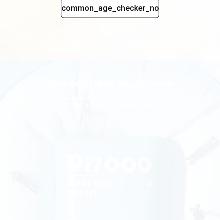
common_age_checker_no
Комфортные ощущения
Благодаря уютному дизайну в виде подушки и мягкой поверхности,
Pi7000 приятно держать в руках.