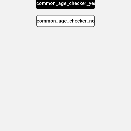
common_age_checker_yes
common_age_checker_no